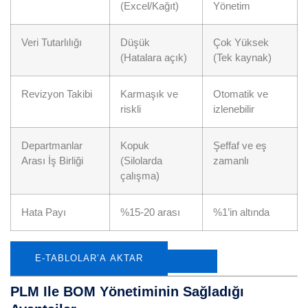
(Excel/Kağıt)
Yönetim
Veri Tutarlılığı
Düşük
Çok Yüksek
(Hatalara açık)
(Tek kaynak)
Revizyon Takibi
Karmaşık ve
Otomatik ve
riskli
izlenebilir
Departmanlar
Kopuk
Şeffaf ve eş
Arası İş Birliği
(Silolarda
zamanlı
çalışma)
Hata Payı
%15-20 arası
%1’in altında
E-TABLOLAR’A AKTAR
PLM Ile BOM Yönetiminin Sağladığı