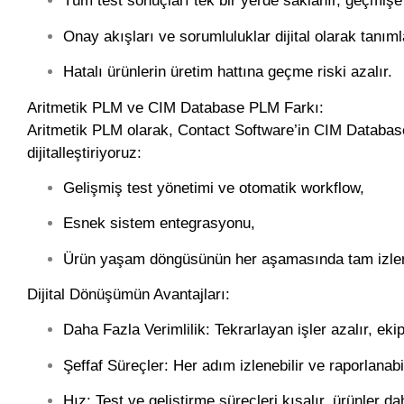
Tüm test sonuçları tek bir yerde saklanır, geçmişe 
Onay akışları ve sorumluluklar dijital olarak tanıml
Hatalı ürünlerin üretim hattına geçme riski azalır.
Aritmetik PLM ve CIM Database PLM Farkı:
Aritmetik PLM olarak,
Contact Software’in CIM Datab
dijitalleştiriyoruz:
Gelişmiş test yönetimi ve otomatik workflow,
Esnek sistem entegrasyonu,
Ürün yaşam döngüsünün her aşamasında tam izlene
Dijital Dönüşümün Avantajları:
Daha Fazla Verimlilik:
Tekrarlayan işler azalır, ekip
Şeffaf Süreçler:
Her adım izlenebilir ve raporlanabil
Hız:
Test ve geliştirme süreçleri kısalır, ürünler da