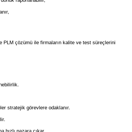
dönük raporlanabilir,
anır,
ase PLM çözümü
ile firmaların kalite ve test süreçlerini
bilirlik.
ler stratejik görevlere odaklanır.
ir.
ha hızlı pazara çıkar.