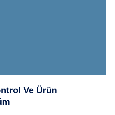
ontrol Ve Ürün
şüm