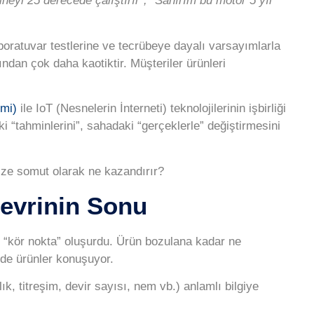
eyi 25 derecede çalıştırır”, “Sanırım bu motor 5 yıl
boratuvar testlerine ve tecrübeye dayalı varsayımlarla
ndan çok daha kaotiktir. Müşteriler ürünleri
mi)
ile
IoT (Nesnelerin İnterneti)
teknolojilerinin işbirliği
 “tahminlerini”, sahadaki “gerçeklerle” değiştirmesini
ize somut olarak ne kazandırır?
Devrinin Sonu
ir “kör nokta” oluşurdu. Ürün bozulana kadar ne
nde ürünler konuşuyor.
ık, titreşim, devir sayısı, nem vb.) anlamlı bilgiye