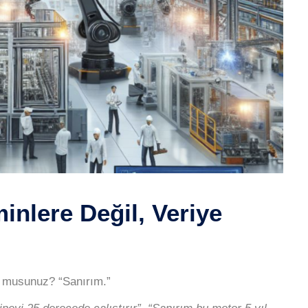
minlere Değil, Veriye
or musunuz?
“Sanırım.”