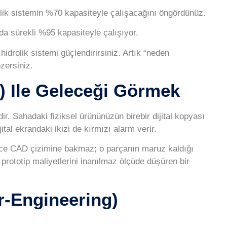
olik sistemin %70 kapasiteyle çalışacağını öngördünüz.
ada sürekli %95 kapasiteyle çalışıyor.
idrolik sistemi güçlendirirsiniz. Artık “neden
zersiniz.
in) Ile Geleceği Görmek
r. Sahadaki fiziksel ürününüzün birebir dijital kopyası
tal ekrandaki ikizi de kırmızı alarm verir.
dece CAD çizimine bakmaz; o parçanın maruz kaldığı
 prototip maliyetlerini inanılmaz ölçüde düşüren bir
r-Engineering)