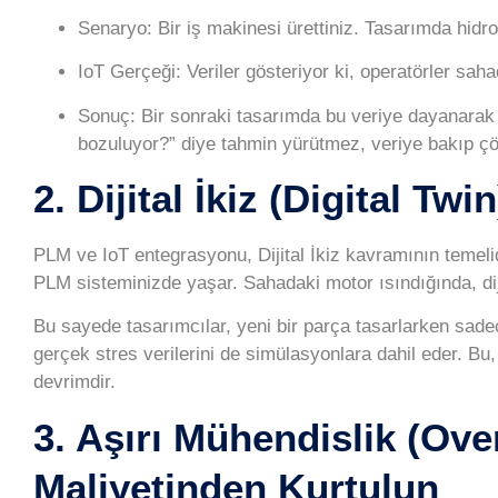
Senaryo:
Bir iş makinesi ürettiniz. Tasarımda hidr
IoT Gerçeği:
Veriler gösteriyor ki, operatörler sah
Sonuç:
Bir sonraki tasarımda bu veriye dayanarak h
bozuluyor?” diye tahmin yürütmez, veriye bakıp çö
2. Dijital İkiz (Digital Tw
PLM ve IoT entegrasyonu,
Dijital İkiz
kavramının temelidi
PLM sisteminizde yaşar. Sahadaki motor ısındığında, diji
Bu sayede tasarımcılar, yeni bir parça tasarlarken sa
gerçek stres verilerini de simülasyonlara dahil eder. Bu,
devrimdir.
3. Aşırı Mühendislik (Ove
Maliyetinden Kurtulun