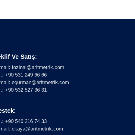
klif Ve Satış:
mail: fozinal@aritmetrik.com
l.: +90 531 249 66 66
mail: egurman@aritmetrik.com
l.: +90 532 527 36 31
estek:
l.: +90 546 216 74 33
mail: ekaya@aritmetrik.com