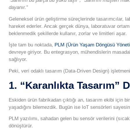
“Sanırım bu parça bu yükü taşır”, “Sanırım müşteri makin
dayanır.”
Geleneksel ürün geliştirme süreçlerinde tasarımcılar, la
hareket ederler. Ancak gerçek dünya, laboratuvar ortamı
beklenmedik şekillerde kullanır, zorlar ve limitleri aşar.
İşte tam bu noktada,
PLM (Ürün Yaşam Döngüsü Yöneti
devreye giriyor. Bu entegrasyon, mühendislerin masadaki
sağlıyor.
Peki, veri odaklı tasarım (Data-Driven Design) işletmen
1. “Karanlıkta Tasarım” 
Eskiden ürün fabrikadan çıktığı an, tasarım ekibi için b
yaşadığını bilemezdik. Bugün ise IoT sensörleri sayesi
PLM yazılımı
, sahadan gelen bu sensör verilerini (sıcakl
dönüştürür.