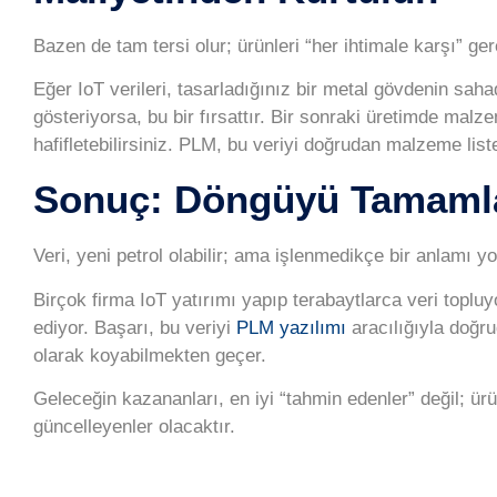
Bazen de tam tersi olur; ürünleri “her ihtimale karşı” ge
Eğer IoT verileri, tasarladığınız bir metal gövdenin s
gösteriyorsa, bu bir fırsattır. Bir sonraki üretimde malzem
hafifletebilirsiniz.
PLM
, bu veriyi doğrudan malzeme lis
Sonuç: Döngüyü Tamaml
Veri, yeni petrol olabilir; ama işlenmedikçe bir anlamı yo
Birçok firma IoT yatırımı yapıp terabaytlarca veri toplu
ediyor. Başarı, bu veriyi
PLM yazılımı
aracılığıyla doğr
olarak koyabilmekten geçer.
Geleceğin kazananları, en iyi “tahmin edenler” değil; ürü
güncelleyenler olacaktır.