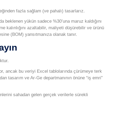
reğinden fazla sağlam (ve pahalı) tasarlarız.
ahada beklenen yükün sadece %30’una maruz kaldığını
e kalınlığını azaltabilir, maliyeti düşürebilir ve ürünü
tesine (BOM) yansıtmanıza olanak tanır.
ayın
ktur.
yor, ancak bu veriyi Excel tablolarında çürümeye terk
udan tasarım ve Ar-Ge departmanının önüne “iş emri”
nlerini sahadan gelen gerçek verilerle sürekli